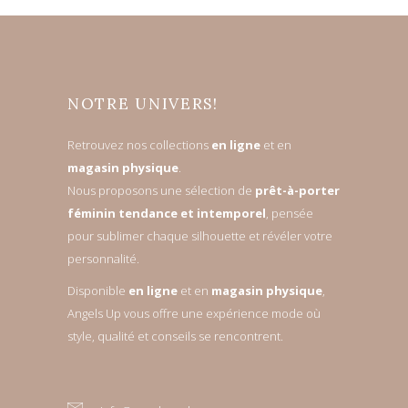
NOTRE UNIVERS!
Retrouvez nos collections
en ligne
et en
magasin physique
.
Nous proposons une sélection de
prêt-à-porter
féminin tendance et intemporel
, pensée
pour sublimer chaque silhouette et révéler votre
personnalité.
Disponible
en ligne
et en
magasin physique
,
Angels Up vous offre une expérience mode où
style, qualité et conseils se rencontrent.