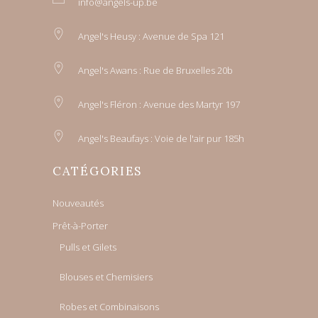
info@angels-up.be
Angel's Heusy : Avenue de Spa 121
Angel's Awans : Rue de Bruxelles 20b
Angel's Fléron : Avenue des Martyr 197
Angel's Beaufays : Voie de l'air pur 185h
CATÉGORIES
Nouveautés
Prêt-à-Porter
Pulls et Gilets
Blouses et Chemisiers
Robes et Combinaisons