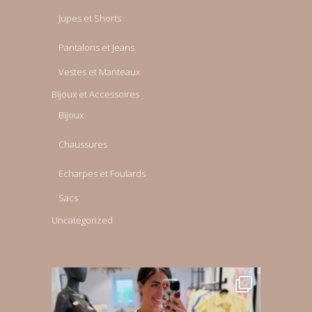
Jupes et Shorts
Pantalons et Jeans
Vestes et Manteaux
Bijoux et Accessoires
Bijoux
Chaussures
Echarpes et Foulards
Sacs
Uncategorized