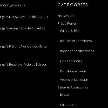
CATÉGORIES
nfo@angels-up.be
Nouveautés
ngel's Heusy : Avenue de Spa 121
Prêt-à-Porter
ngel's Awans : Rue de Bruxelles
Pulls et Gilets
Blouses et Chemisiers
ngel's Fléron : Avenue des Martyr
Robes et Combinaisons
Jupes et Shorts
ngel's Beaufays : Voie de l'air pur
Pantalons et Jeans
Vestes et Manteaux
Bijoux et Accessoires
Bijoux
Chaussures