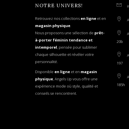
NOTRE UNIVERS!
i
Retrouvez nos collections
en ligne
et en
A
magasin physique
.
Nous proposons une sélection de
prêt-
A
à-porter féminin tendance et
20b
intemporel
, pensée pour sublimer
chaque silhouette et révéler votre
A
personnalité.
197
Disponible
en ligne
et en
magasin
A
physique
, Angels Up vous offre une
185h
expérience mode où style, qualité et
conseils se rencontrent.