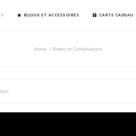
ER
BIJOUX ET ACCESSOIRES
CARTE CADEAU
Home
/
Robes et Combinaisons
tion.