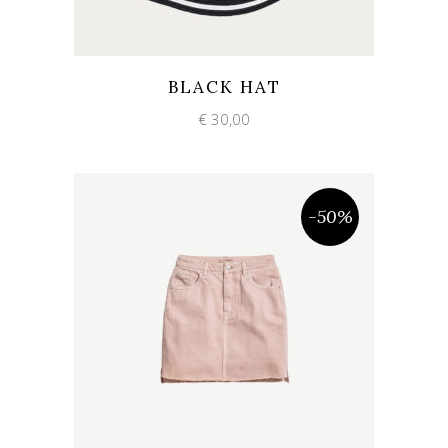
Add to wishlist
Quick View
BLACK HAT
€
30,00
-50%