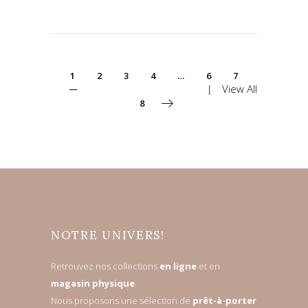
1
2
3
4
…
6
7
View All
8
NOTRE UNIVERS!
Retrouvez nos collections
en ligne
et en
magasin physique
.
Nous proposons une sélection de
prêt-à-porter