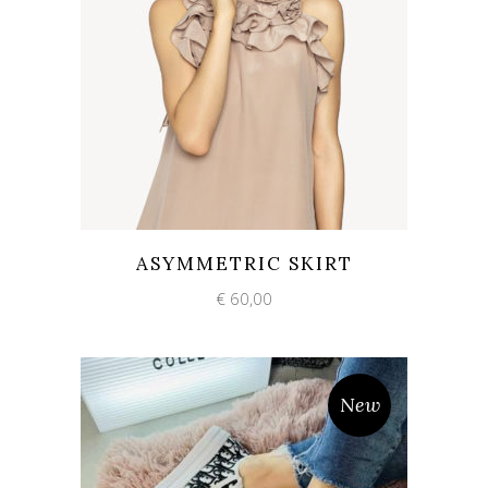
Add to wishlist
Quick View
ASYMMETRIC SKIRT
€
60,00
New