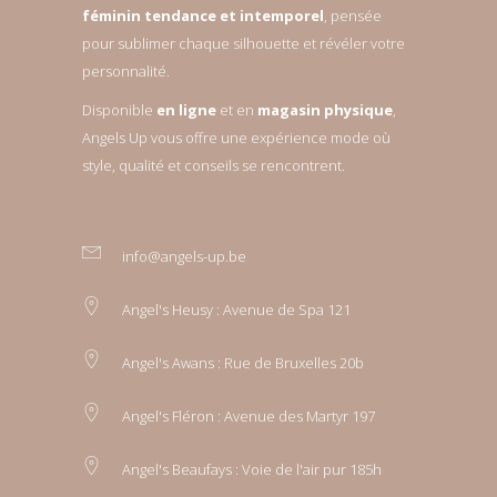
féminin tendance et intemporel
, pensée
pour sublimer chaque silhouette et révéler votre
personnalité.
Disponible
en ligne
et en
magasin physique
,
Angels Up vous offre une expérience mode où
style, qualité et conseils se rencontrent.
info@angels-up.be
Angel's Heusy : Avenue de Spa 121
Angel's Awans : Rue de Bruxelles 20b
Angel's Fléron : Avenue des Martyr 197
Angel's Beaufays : Voie de l'air pur 185h