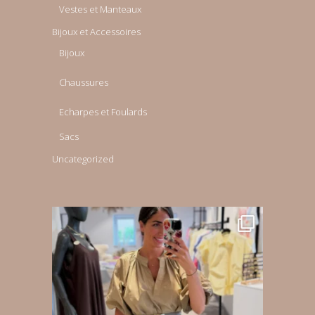
Vestes et Manteaux
Bijoux et Accessoires
Bijoux
Chaussures
Echarpes et Foulards
Sacs
Uncategorized