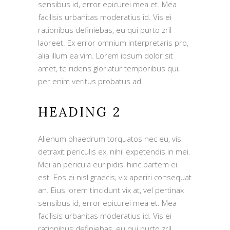
sensibus id, error epicurei mea et. Mea
facilisis urbanitas moderatius id. Vis ei
rationibus definiebas, eu qui purto zril
laoreet. Ex error omnium interpretaris pro,
alia illum ea vim. Lorem ipsum dolor sit
amet, te ridens gloriatur temporibus qui,
per enim veritus probatus ad.
HEADING 2
Alienum phaedrum torquatos nec eu, vis
detraxit periculis ex, nihil expetendis in mei.
Mei an pericula euripidis, hinc partem ei
est. Eos ei nisl graecis, vix aperiri consequat
an. Eius lorem tincidunt vix at, vel pertinax
sensibus id, error epicurei mea et. Mea
facilisis urbanitas moderatius id. Vis ei
rationibus definiebas, eu qui purto zril