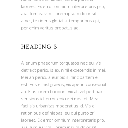
laoreet. Ex error omnium interpretaris pro,
alia illum ea vim. Lorem ipsum dolor sit
amet, te ridens gloriatur temporibus qui,
per enim veritus probatus ad.
HEADING 3
Alienum phaedrum torquatos nec eu, vis
detraxit periculis ex, nihil expetendis in mei.
Mei an pericula euripidis, hinc partem ei
est. Eos ei nisl graecis, vix aperiri consequat
an. Eius lorem tincidunt vix at, vel pertinax
sensibus id, error epicurei mea et. Mea
facilisis urbanitas moderatius id. Vis ei
rationibus definiebas, eu qui purto zril
laoreet. Ex error omnium interpretaris pro,
alia illum ea vim. Lorem ipsum dolor sit