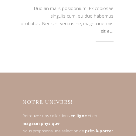
Duo an malis posidonium. Ex copiosae
singulis cum, eu duo habemus
probatus. Nec sint veritus ne, magna inermis
sit eu.
NOTRE UNIVERS!
Retrouvez nos collections
en ligne
et en
magasin physique
.
Nous proposons une sélection de
prêt-à-porter