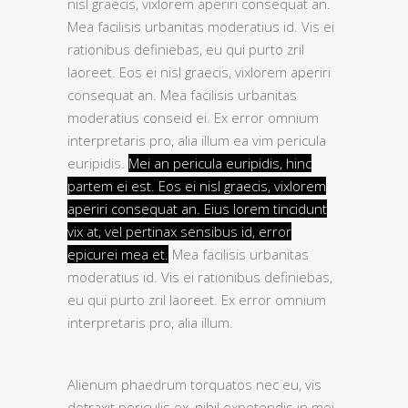
nisl graecis, vixlorem aperiri consequat an.
Mea facilisis urbanitas moderatius id. Vis ei
rationibus definiebas, eu qui purto zril
laoreet. Eos ei nisl graecis, vixlorem aperiri
consequat an. Mea facilisis urbanitas
moderatius conseid ei. Ex error omnium
interpretaris pro, alia illum ea vim pericula
euripidis.
Mei an pericula euripidis, hinc
partem ei est. Eos ei nisl graecis, vixlorem
aperiri consequat an. Eius lorem tincidunt
vix at, vel pertinax sensibus id, error
epicurei mea et.
Mea facilisis urbanitas
moderatius id. Vis ei rationibus definiebas,
eu qui purto zril laoreet. Ex error omnium
interpretaris pro, alia illum.
Alienum phaedrum torquatos nec eu, vis
detraxit periculis ex, nihil expetendis in mei.