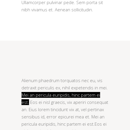
Ullamcorper pulvinar pede. Sem porta sit
nibh vivamus et. Aenean sollicitudin.
Alienum phaedrum torquatos nec eu, vis
detraxit periculis ex, nihil expetendis in mei.
Mei an pericula euripidis, hinc partem ei
est.
Eos ei nisl graecis, vix aperiri consequat
an. Eius lorem tincidunt vix at, vel pertinax
sensibus id, error epicurei mea et. Mei an
pericula euripidis, hinc partem ei est.Eos ei