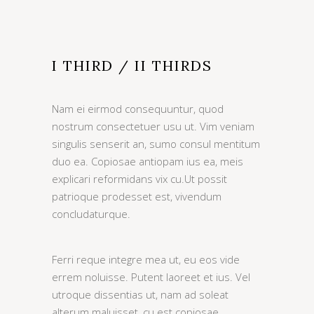
I THIRD / II THIRDS
Nam ei eirmod consequuntur, quod
nostrum consectetuer usu ut. Vim veniam
singulis senserit an, sumo consul mentitum
duo ea. Copiosae antiopam ius ea, meis
explicari reformidans vix cu.Ut possit
patrioque prodesset est, vivendum
concludaturque.
Ferri reque integre mea ut, eu eos vide
errem noluisse. Putent laoreet et ius. Vel
utroque dissentias ut, nam ad soleat
alterum maluisset, cu est copiosae