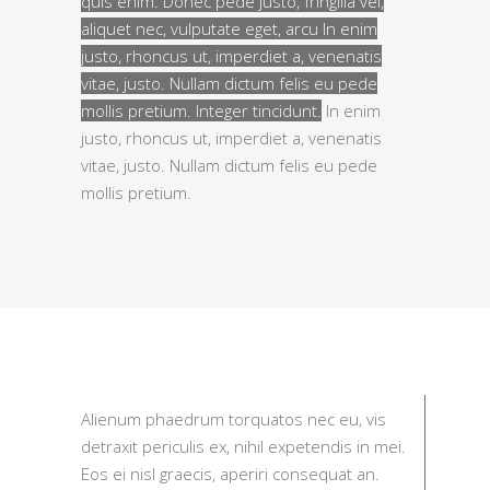
quis enim. Donec pede justo, fringilla vel,
aliquet nec, vulputate eget, arcu In enim
justo, rhoncus ut, imperdiet a, venenatis
vitae, justo. Nullam dictum felis eu pede
mollis pretium. Integer tincidunt.
In enim
justo, rhoncus ut, imperdiet a, venenatis
vitae, justo. Nullam dictum felis eu pede
mollis pretium.
Alienum phaedrum torquatos nec eu, vis
detraxit periculis ex, nihil expetendis in mei.
Eos ei nisl graecis, aperiri consequat an.