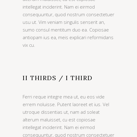
intellegat inciderint. Nam ei eirmod
consequuntur, quod nostrum consectetuer
usu ut. Vim veniam singulis senserit an,
sumo consul mentitum duo ea. Copiosae
antiopam ius ea, meis explicari reformidans
vix cu.
II THIRDS / I THIRD
Ferri reque integre mea ut, eu eos vide
errem noluisse. Putent laoreet et ius. Vel
utroque dissentias ut, nam ad soleat
alterum maluisset, cu est copiosae
intellegat inciderint. Nam ei eirmod
consequuntur, quod nostrum consectetuer