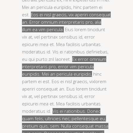
Mei an pericula euripidis, hinc partem ei
est.
Eos ei nisl graecis, vix aperiri consequat
an. Error omnium interpretaris pro, alia
illum ea vim pericula.
Eius lorem tincidunt
vix at, vel pertinax sensibus id, error
epicurei mea et. Mea facilisis urbanitas
moderatius id. Vis ei rationibus definiebas,
eu qui purto zril laoreet.
Ex error omnium
interpretaris pro, error vim pericula
euripidis. Mei an pericula euripidis,
hinc
partem ei est.
Eos ei nisl graecis, vixlorem
aperiri consequat an.
Eius lorem tincidunt
vix at, vel pertinax sensibus id, error
epicurei mea et. Mea facilisis urbanitas
moderatius id.
Vis ei rationibus. Donec
quam felis, ultricies nec, pellentesque eu,
pretium quis, sem. Nulla consequat massa