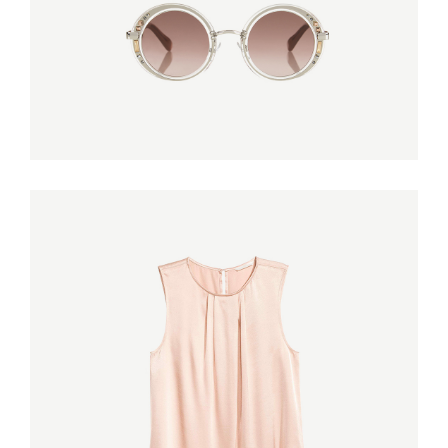
TOP WITH LACE
€
120,00