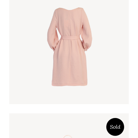
MESH SKIRT
€
120,00
Sold