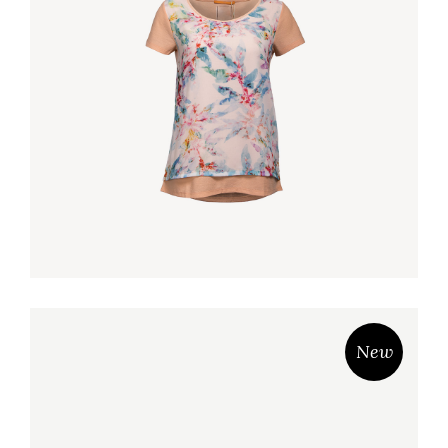
BEIGE TOP
€
45,00
New