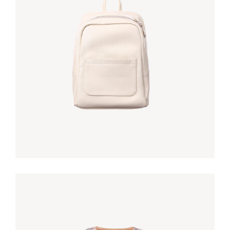
SATIN SHOES
€
90,00