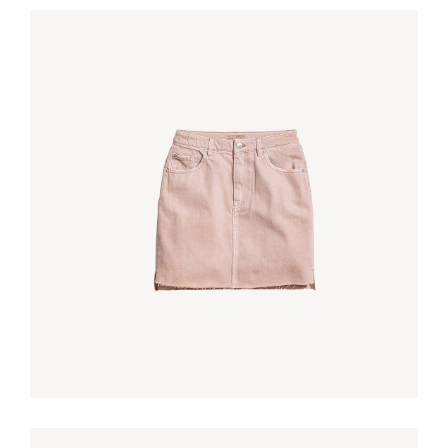
3/4 SLEEVE SHIRT
€
75,00