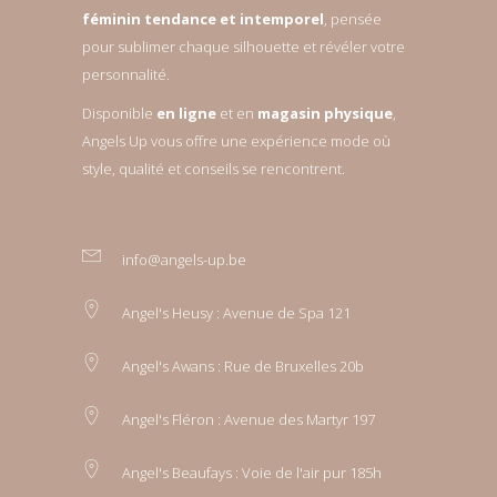
féminin tendance et intemporel
, pensée
pour sublimer chaque silhouette et révéler votre
personnalité.
Disponible
en ligne
et en
magasin physique
,
Angels Up vous offre une expérience mode où
style, qualité et conseils se rencontrent.
info@angels-up.be
Angel's Heusy : Avenue de Spa 121
Angel's Awans : Rue de Bruxelles 20b
Angel's Fléron : Avenue des Martyr 197
Angel's Beaufays : Voie de l'air pur 185h