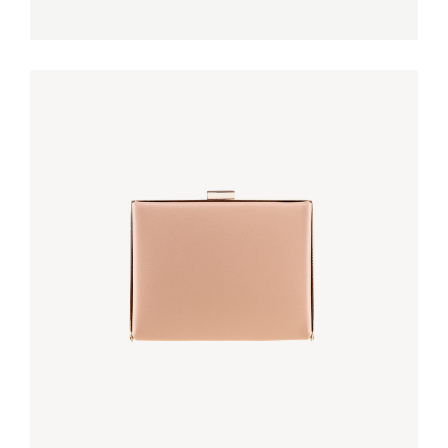
LEATHER PINK DRESS
€
240,00