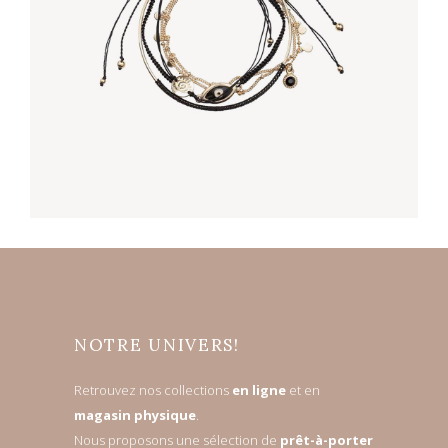
FLOWING SHORTS
€
60,00
NOTRE UNIVERS!
Retrouvez nos collections
en ligne
et en
magasin physique
.
Nous proposons une sélection de
prêt-à-porter