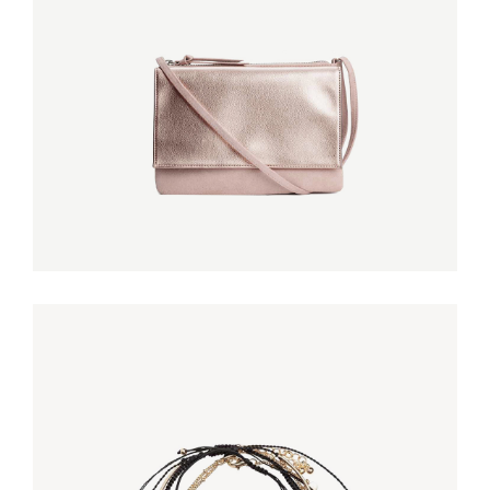
LEATHER XS BAG
€
180,00