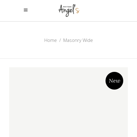
Home
/
Masonry Wide
New
SUNGLASSES
€
40,00