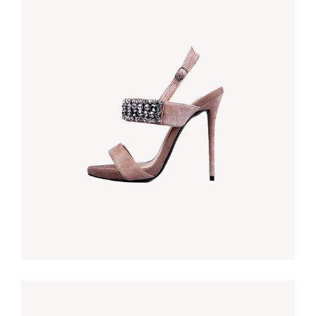
BEACH BAG
€
60,00