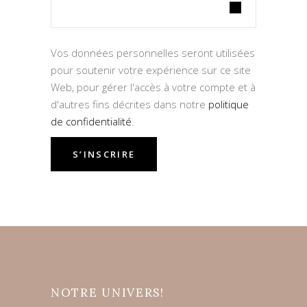
Vos données personnelles seront utilisées
pour soutenir votre expérience sur ce site
Web, pour gérer l'accès à votre compte et à
d'autres fins décrites dans notre
politique
de confidentialité
.
S’INSCRIRE
NOTRE UNIVERS!