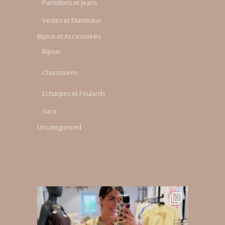
Pantalons et Jeans
Vestes et Manteaux
Bijoux et Accessoires
Bijoux
Chaussures
Echarpes et Foulards
Sacs
Uncategorized