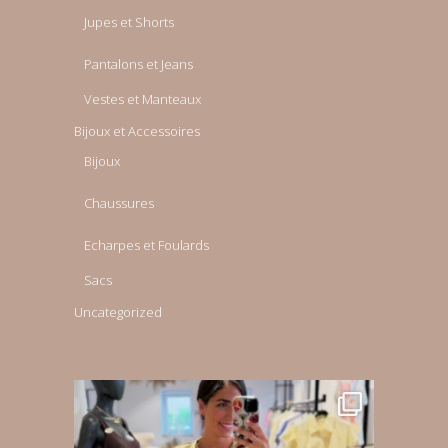
Jupes et Shorts
Pantalons et Jeans
Vestes et Manteaux
Bijoux et Accessoires
Bijoux
Chaussures
Echarpes et Foulards
Sacs
Uncategorized