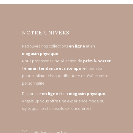
NOTRE UNIVERS!
Retrouvez nos collections
en ligne
et en
magasin physique
.
Nous proposons une sélection de
prêt-à-porter
féminin tendance et intemporel
, pensée
pour sublimer chaque silhouette et révéler votre
personnalité.
Disponible
en ligne
et en
magasin physique
,
Angels Up vous offre une expérience mode où
style, qualité et conseils se rencontrent.
info@angels-up.be