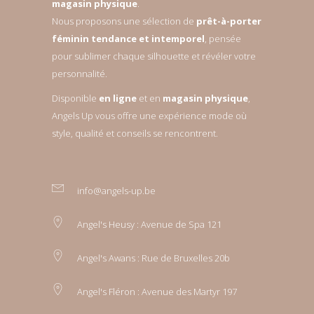
magasin physique
.
Nous proposons une sélection de
prêt-à-porter
féminin tendance et intemporel
, pensée
pour sublimer chaque silhouette et révéler votre
personnalité.
Disponible
en ligne
et en
magasin physique
,
Angels Up vous offre une expérience mode où
style, qualité et conseils se rencontrent.
info@angels-up.be
Angel's Heusy : Avenue de Spa 121
Angel's Awans : Rue de Bruxelles 20b
Angel's Fléron : Avenue des Martyr 197