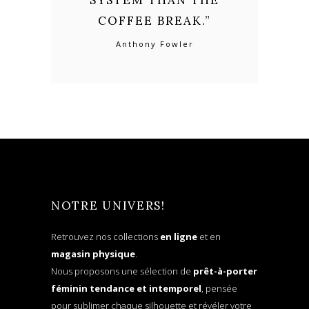
SYSTEM THAN THE
COFFEE BREAK.
”
Anthony Fowler
NOTRE UNIVERS!
Retrouvez nos collections
en ligne
et en
magasin physique
.
Nous proposons une sélection de
prêt-à-porter
féminin tendance et intemporel
, pensée
pour sublimer chaque silhouette et révéler votre