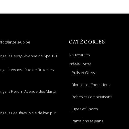
CATÉGORIES
nfo@angels-up.be
Nouveautés
ngel's Heusy : Avenue de Spa 121
Prêt-à-Porter
ngel's Awans : Rue de Bruxelles
Pulls et Gilets
Blouses et Chemisiers
ngel's Fléron : Avenue des Martyr
Robes et Combinaisons
Jupes et Shorts
ngel's Beaufays : Voie de l'air pur
Pantalons et Jeans