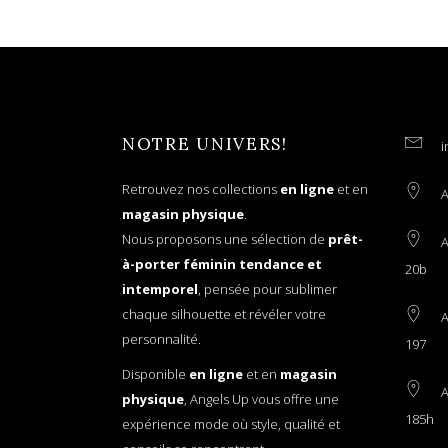
NOTRE UNIVERS!
i
Retrouvez nos collections
en ligne
et en
A
magasin physique
.
Nous proposons une sélection de
prêt-
A
à-porter féminin tendance et
20b
intemporel
, pensée pour sublimer
chaque silhouette et révéler votre
A
personnalité.
197
Disponible
en ligne
et en
magasin
A
physique
, Angels Up vous offre une
185h
expérience mode où style, qualité et