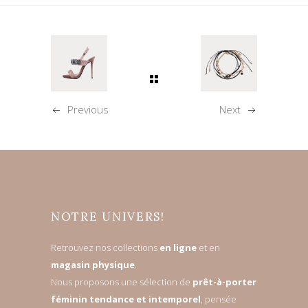
Previous
Next
NOTRE UNIVERS!
Retrouvez nos collections
en ligne
et en
magasin physique
.
Nous proposons une sélection de
prêt-à-porter
féminin tendance et intemporel
, pensée