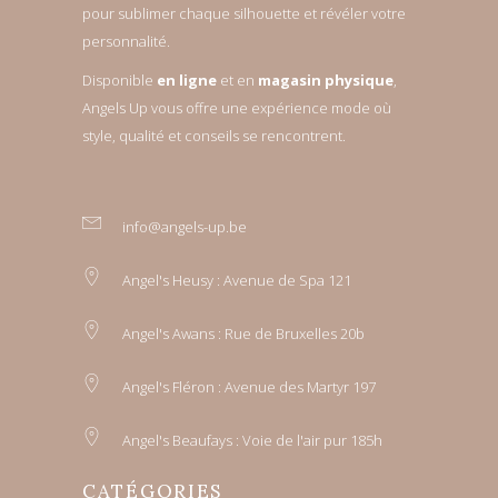
pour sublimer chaque silhouette et révéler votre
personnalité.
Disponible
en ligne
et en
magasin physique
,
Angels Up vous offre une expérience mode où
style, qualité et conseils se rencontrent.
info@angels-up.be
Angel's Heusy : Avenue de Spa 121
Angel's Awans : Rue de Bruxelles 20b
Angel's Fléron : Avenue des Martyr 197
Angel's Beaufays : Voie de l'air pur 185h
CATÉGORIES