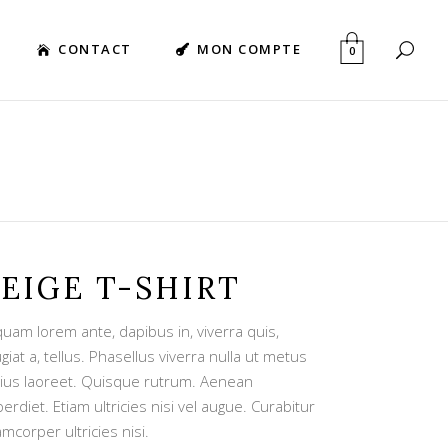
CONTACT
MON COMPTE
0
EIGE T-SHIRT
quam lorem ante, dapibus in, viverra quis,
giat a, tellus. Phasellus viverra nulla ut metus
rius laoreet. Quisque rutrum. Aenean
erdiet. Etiam ultricies nisi vel augue. Curabitur
amcorper ultricies nisi.