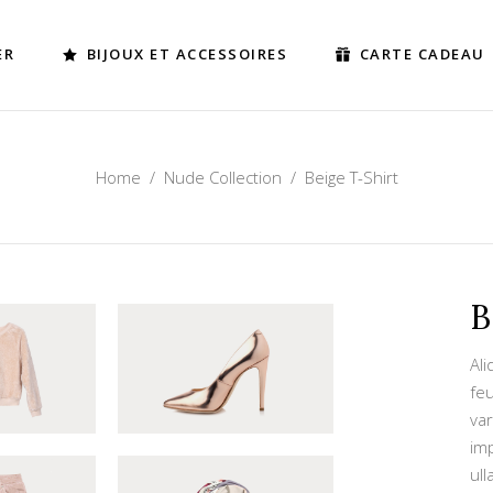
ER
BIJOUX ET ACCESSOIRES
CARTE CADEAU
Home
/
Nude Collection
/
Beige T-Shirt
B
Ali
feu
va
imp
ull