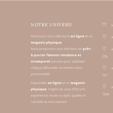
NOTRE UNIVERS!
i
Retrouvez nos collections
en ligne
et en
A
magasin physique
.
Nous proposons une sélection de
prêt-
A
à-porter féminin tendance et
20b
intemporel
, pensée pour sublimer
chaque silhouette et révéler votre
A
personnalité.
197
Disponible
en ligne
et en
magasin
A
physique
, Angels Up vous offre une
185h
expérience mode où style, qualité et
conseils se rencontrent.