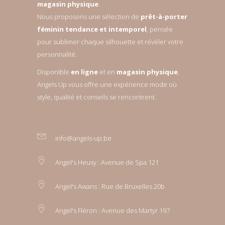
magasin physique
.
Nous proposons une sélection de
prêt-à-porter
féminin tendance et intemporel
, pensée
pour sublimer chaque silhouette et révéler votre
personnalité.
Disponible
en ligne
et en
magasin physique
,
Angels Up vous offre une expérience mode où
style, qualité et conseils se rencontrent.
info@angels-up.be
Angel's Heusy : Avenue de Spa 121
Angel's Awans : Rue de Bruxelles 20b
Angel's Fléron : Avenue des Martyr 197