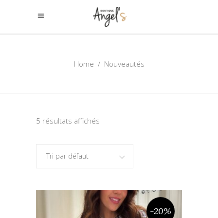
Home
/
Nouveautés
5 résultats affichés
Tri par défaut
-20%