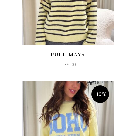
Add to wishlist
Quick View
PULL MAYA
€
39,00
-10%