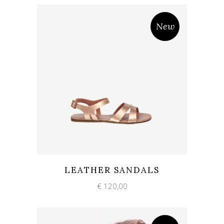
New
Add to wishlist
Quick View
LEATHER SANDALS
€
120,00