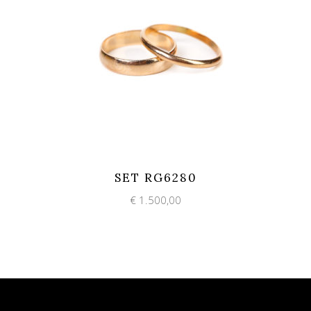
Add to wishlist
Quick View
SET RG6280
€
1.500,00