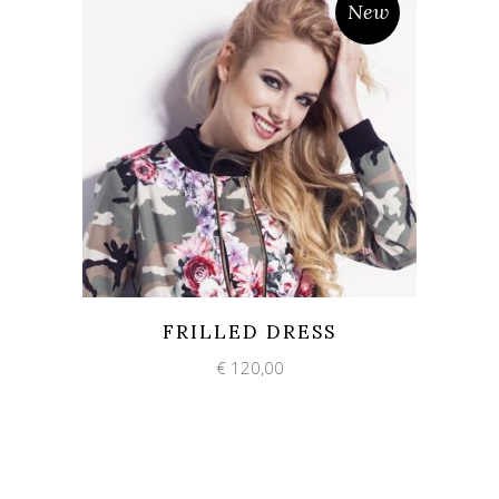
New
Add to wishlist
Quick View
FRILLED DRESS
€
120,00