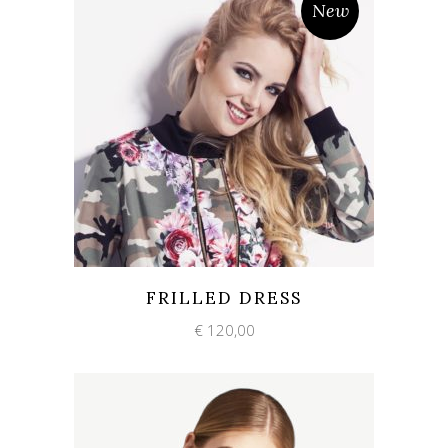
New
Add to wishlist
Quick View
FRILLED DRESS
€
120,00