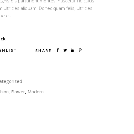
gnis dis parturient montes, nascetur ridiculus
t
 ultricies aliquam. Donec quam felis, ultricies
ue eu.
ock
SHLIST
SHARE
ategorized
hion
,
Flower
,
Modern