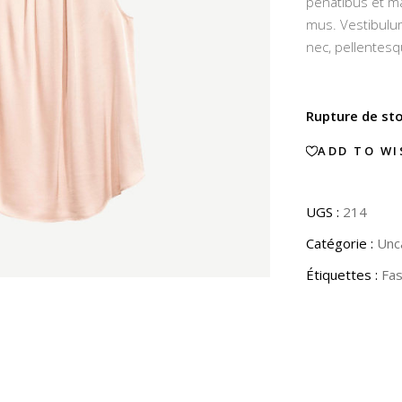
penatibus et ma
clien
mus. Vestibulum
nec, pellentesq
Rupture de st
ADD TO WI
UGS :
214
Catégorie :
Unc
Étiquettes :
Fas