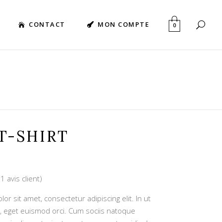
CONTACT
MON COMPTE
0
T-SHIRT
(
1
avis client)
Noté
1
r sit amet, consectetur adipiscing elit. In ut
, eget euismod orci. Cum sociis natoque
ion