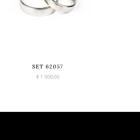
Add to wishlist
Quick View
SET 62057
€
1.900,00