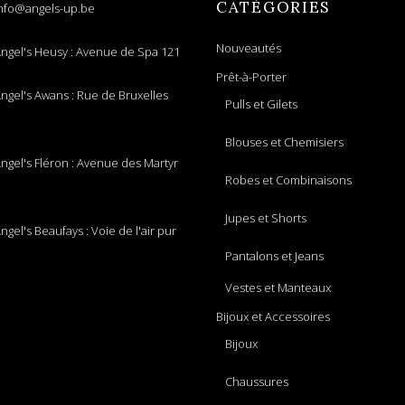
CATÉGORIES
nfo@angels-up.be
Nouveautés
ngel's Heusy : Avenue de Spa 121
Prêt-à-Porter
ngel's Awans : Rue de Bruxelles
Pulls et Gilets
Blouses et Chemisiers
ngel's Fléron : Avenue des Martyr
Robes et Combinaisons
Jupes et Shorts
ngel's Beaufays : Voie de l'air pur
Pantalons et Jeans
Vestes et Manteaux
Bijoux et Accessoires
Bijoux
Chaussures