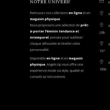
NOTRE UNIVERS!
i
Retrouvez nos collections
en ligne
et en
A
magasin physique
.
Nous proposons une sélection de
prêt-
A
à-porter féminin tendance et
20b
intemporel
, pensée pour sublimer
chaque silhouette et révéler votre
A
personnalité.
197
Disponible
en ligne
et en
magasin
A
physique
, Angels Up vous offre une
185h
expérience mode où style, qualité et
conseils se rencontrent.