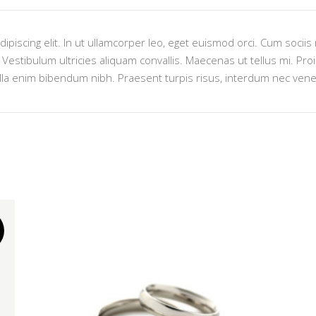
ipiscing elit. In ut ullamcorper leo, eget euismod orci. Cum socii
estibulum ultricies aliquam convallis. Maecenas ut tellus mi. Proin
lla enim bibendum nibh. Praesent turpis risus, interdum nec venen