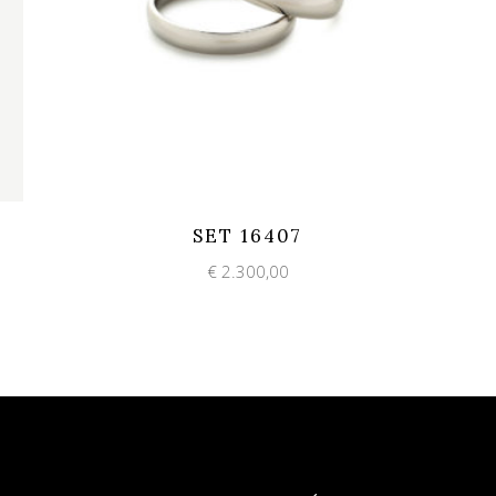
Add to wishlist
Quick View
SET 16407
€
2.300,00