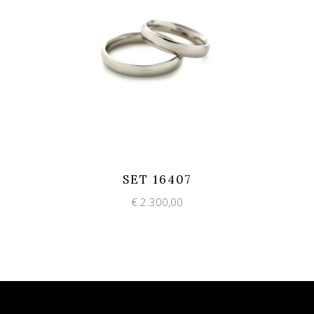
Add to wishlist
Quick View
SET 16407
€
2.300,00