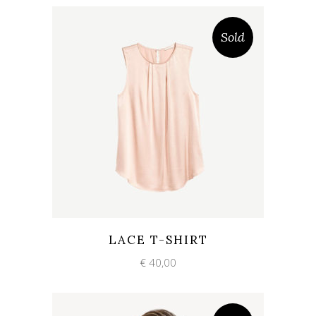
Sold
Add to wishlist
Quick View
LACE T-SHIRT
€
40,00