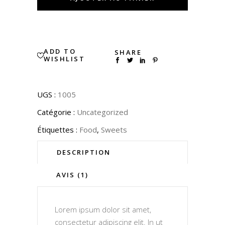
quantity
ADD TO
SHARE
WISHLIST
UGS :
1005
Catégorie :
Uncategorized
Étiquettes :
Food
,
Sweets
DESCRIPTION
AVIS (1)
Lorem ipsum dolor sit amet,
consectetur adipiscing elit. In ut