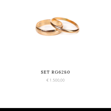
Add to wishlist
Quick View
SET RG6280
€
1.500,00