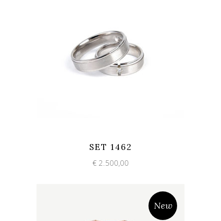
Add to wishlist
Quick View
SET 1462
€
2.500,00
New