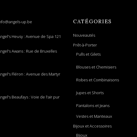
CATÉGORIES
nfo@angels-up.be
Nouveautés
ngel's Heusy : Avenue de Spa 121
Prêt-à-Porter
ngel's Awans : Rue de Bruxelles
Pulls et Gilets
Blouses et Chemisiers
ngel's Fléron : Avenue des Martyr
Robes et Combinaisons
Jupes et Shorts
ngel's Beaufays : Voie de l'air pur
Pantalons et Jeans
Vestes et Manteaux
Bijoux et Accessoires
Bijoux