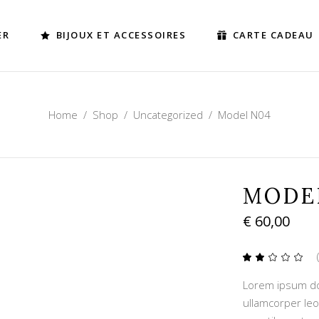
ER
BIJOUX ET ACCESSOIRES
CARTE CADEAU
Home
/
Shop
/
Uncategorized
/
Model N04
MODE
€
60,00
2.00
sur
Lorem ipsum dolo
5
basé
ullamcorper leo
sur
notat