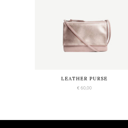
Add to wishlist
Quick View
LEATHER PURSE
€
60,00