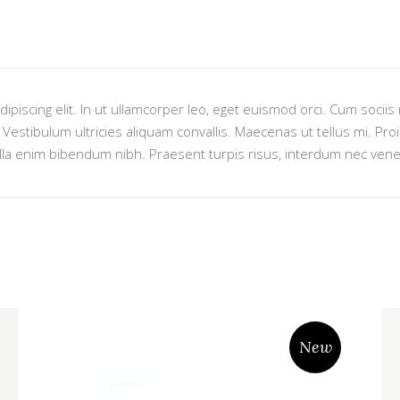
ipiscing elit. In ut ullamcorper leo, eget euismod orci. Cum socii
estibulum ultricies aliquam convallis. Maecenas ut tellus mi. Proin
lla enim bibendum nibh. Praesent turpis risus, interdum nec venen
New