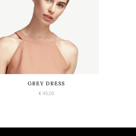
Add to wishlist
Quick View
GREY DRESS
€
45,00