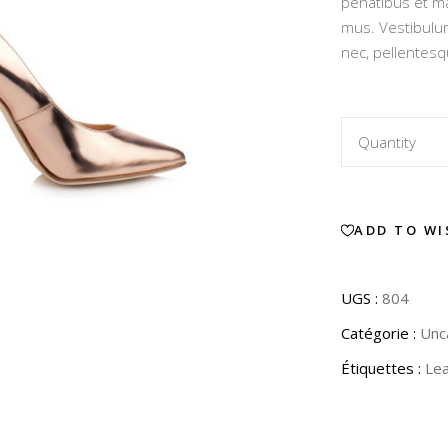
penatibus et ma
clien
mus. Vestibulum
nec, pellentesq
Model
Quantity
N04
ADD TO WI
quantity
UGS :
804
Catégorie :
Unc
Étiquettes :
Le