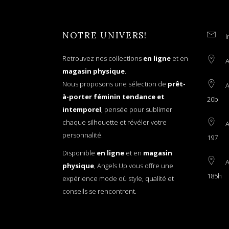
NOTRE UNIVERS!
i
Retrouvez nos collections
en ligne
et en
A
magasin physique
.
Nous proposons une sélection de
prêt-
A
à-porter féminin tendance et
20b
intemporel
, pensée pour sublimer
chaque silhouette et révéler votre
A
personnalité.
197
Disponible
en ligne
et en
magasin
A
physique
, Angels Up vous offre une
185h
expérience mode où style, qualité et
conseils se rencontrent.