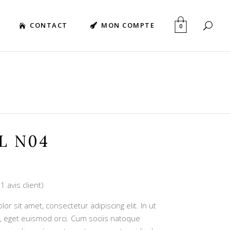
CONTACT
MON COMPTE
0
L N04
(
1
avis client)
Noté
1
r sit amet, consectetur adipiscing elit. In ut
, eget euismod orci. Cum sociis natoque
ion