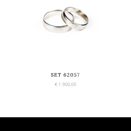
Add to wishlist
Quick View
SET 62057
€
1.900,00