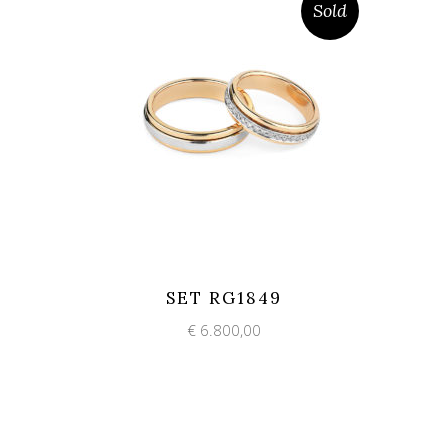
Sold
Add to wishlist
Quick View
SET RG1849
€
6.800,00