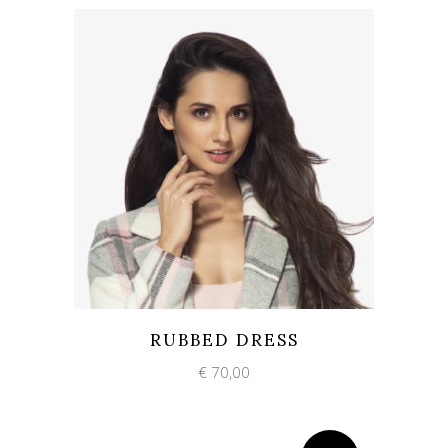
Add to wishlist
Quick View
RUBBED DRESS
€
70,00