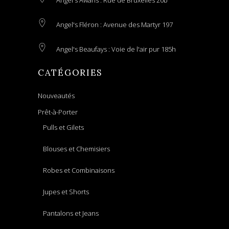
Angel's Awans : Rue de Bruxelles 20b
Angel's Fléron : Avenue des Martyr 197
Angel's Beaufays : Voie de l'air pur 185h
CATÉGORIES
Nouveautés
Prêt-à-Porter
Pulls et Gilets
Blouses et Chemisiers
Robes et Combinaisons
Jupes et Shorts
Pantalons et Jeans