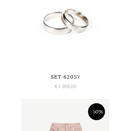
Add to wishlist
Quick View
SET 62057
€
1.900,00
-50%