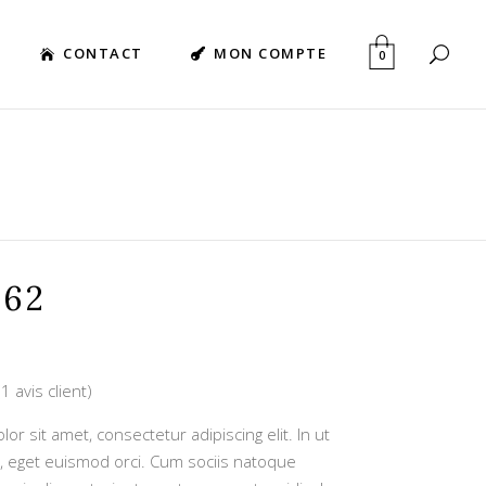
CONTACT
MON COMPTE
0
462
(
1
avis client)
Noté
1
r sit amet, consectetur adipiscing elit. In ut
, eget euismod orci. Cum sociis natoque
ion