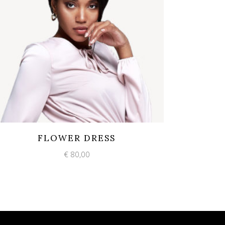
Add to wishlist
Quick View
FLOWER DRESS
€
80,00