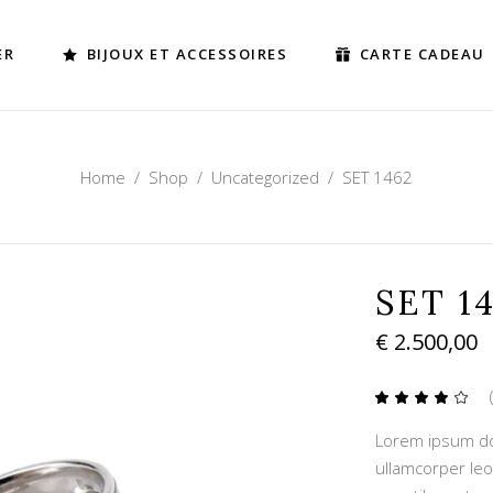
ER
BIJOUX ET ACCESSOIRES
CARTE CADEAU
Home
/
Shop
/
Uncategorized
/
SET 1462
SET 1
€
2.500,00
4.00
sur
Lorem ipsum dolo
5
basé
ullamcorper leo
sur
notat