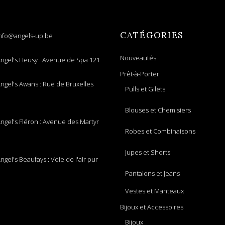
CATÉGORIES
nfo@angels-up.be
Nouveautés
ngel's Heusy : Avenue de Spa 121
Prêt-à-Porter
ngel's Awans : Rue de Bruxelles
Pulls et Gilets
Blouses et Chemisiers
ngel's Fléron : Avenue des Martyr
Robes et Combinaisons
Jupes et Shorts
ngel's Beaufays : Voie de l'air pur
Pantalons et Jeans
Vestes et Manteaux
Bijoux et Accessoires
Bijoux