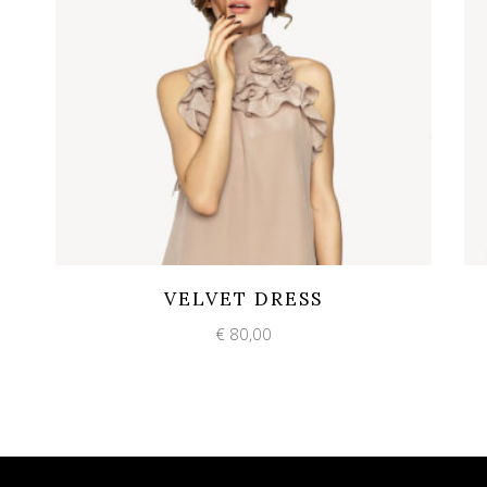
Add to wishlist
Quick View
VELVET DRESS
€
80,00