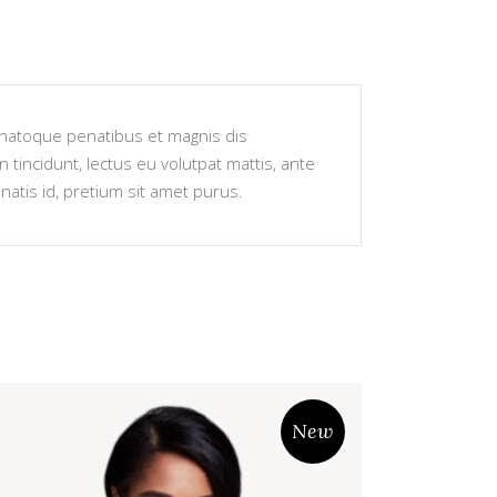
s natoque penatibus et magnis dis
 tincidunt, lectus eu volutpat mattis, ante
atis id, pretium sit amet purus.
New