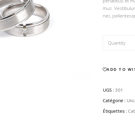
penatibus et ma
clien
mus. Vestibulum
nec, pellentesq
SET
Quantity
1462
ADD TO WI
quantity
UGS :
301
Catégorie :
Unc
Étiquettes :
Cat