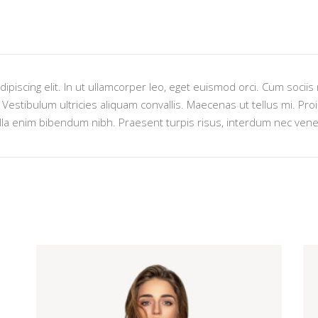
ipiscing elit. In ut ullamcorper leo, eget euismod orci. Cum socii
estibulum ultricies aliquam convallis. Maecenas ut tellus mi. Proin
lla enim bibendum nibh. Praesent turpis risus, interdum nec venen