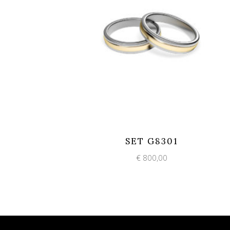
Add to wishlist
Quick View
SET G8301
€
800,00