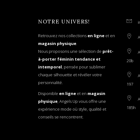
NOTRE UNIVERS!
i
Retrouvez nos collections
en ligne
et en
A
magasin physique
.
Nous proposons une sélection de
prêt-
A
à-porter féminin tendance et
20b
intemporel
, pensée pour sublimer
chaque silhouette et révéler votre
A
personnalité.
197
Disponible
en ligne
et en
magasin
A
physique
, Angels Up vous offre une
185h
expérience mode où style, qualité et
conseils se rencontrent.