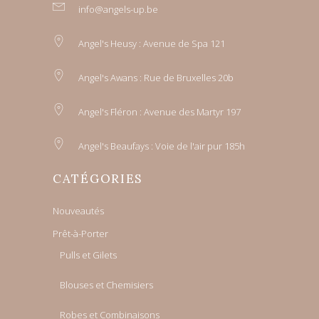
info@angels-up.be
Angel's Heusy : Avenue de Spa 121
Angel's Awans : Rue de Bruxelles 20b
Angel's Fléron : Avenue des Martyr 197
Angel's Beaufays : Voie de l'air pur 185h
CATÉGORIES
Nouveautés
Prêt-à-Porter
Pulls et Gilets
Blouses et Chemisiers
Robes et Combinaisons