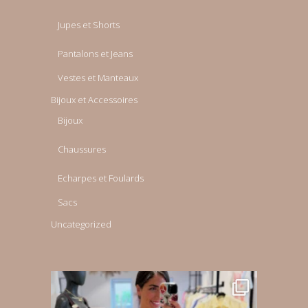
Jupes et Shorts
Pantalons et Jeans
Vestes et Manteaux
Bijoux et Accessoires
Bijoux
Chaussures
Echarpes et Foulards
Sacs
Uncategorized