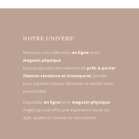
NOTRE UNIVERS!
Retrouvez nos collections
en ligne
et en
magasin physique
.
Nous proposons une sélection de
prêt-à-porter
féminin tendance et intemporel
, pensée
pour sublimer chaque silhouette et révéler votre
personnalité.
Disponible
en ligne
et en
magasin physique
,
Angels Up vous offre une expérience mode où
style, qualité et conseils se rencontrent.