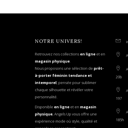
NOTRE UNIVERS!
i
Retrouvez nos collections
en ligne
et en
A
magasin physique
.
Nous proposons une sélection de
prêt-
A
à-porter féminin tendance et
20b
intemporel
, pensée pour sublimer
chaque silhouette et révéler votre
A
personnalité.
197
Disponible
en ligne
et en
magasin
A
physique
, Angels Up vous offre une
185h
expérience mode où style, qualité et