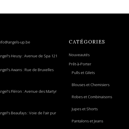
CATÉGORIES
nfo@angels-up.be
Nouveautés
ngel's Heusy : Avenue de Spa 121
Prêt-à-Porter
ngel's Awans : Rue de Bruxelles
Pulls et Gilets
Blouses et Chemisiers
ngel's Fléron : Avenue des Martyr
Robes et Combinaisons
Jupes et Shorts
ngel's Beaufays : Voie de l'air pur
Pantalons et Jeans