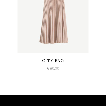
Add to wishlist
Quick View
CITY BAG
€
80,00