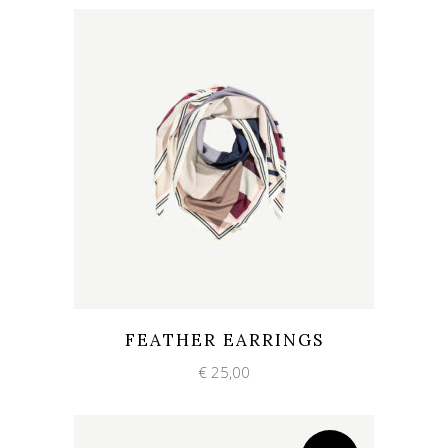
Add to wishlist
Quick View
FEATHER EARRINGS
€
25,00