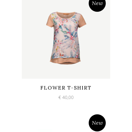
New
Add to wishlist
Quick View
FLOWER T-SHIRT
€
40,00
New