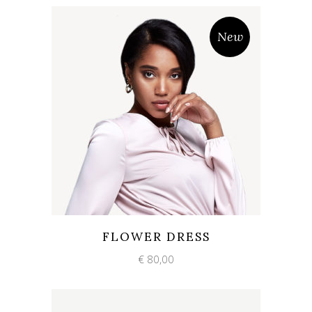
New
Add to wishlist
Quick View
FLOWER DRESS
€
80,00