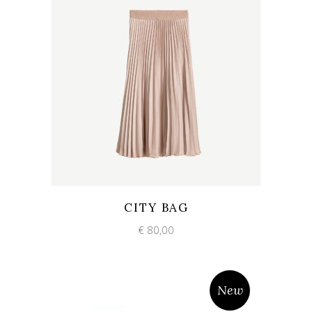
Add to wishlist
Quick View
CITY BAG
€
80,00
New