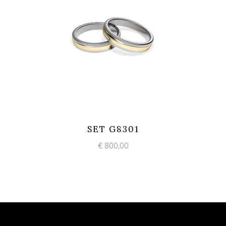
Add to wishlist
Quick View
SET G8301
€
800,00