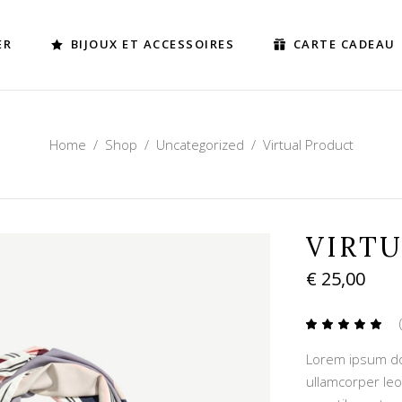
ER
BIJOUX ET ACCESSOIRES
CARTE CADEAU
Home
/
Shop
/
Uncategorized
/
Virtual Product
VIRT
€
25,00
5.00
sur 5
Lorem ipsum dolo
basé
sur
ullamcorper leo
notat
clien