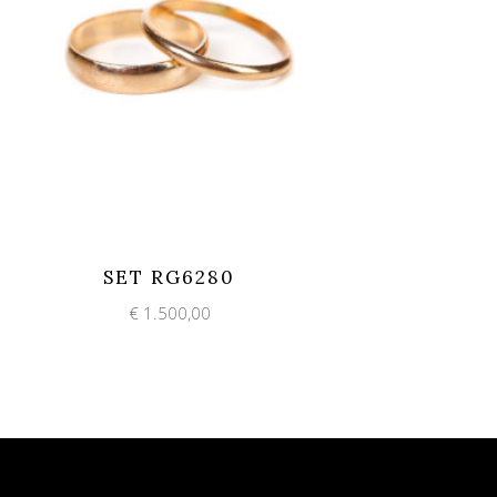
Add to wishlist
Quick View
SET RG6280
€
1.500,00