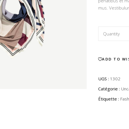
penatibus et ma
mus. Vestibulum
Virtual
Quantity
Product
ADD TO WI
quantity
UGS :
1302
Catégorie :
Unc
Étiquette :
Fash