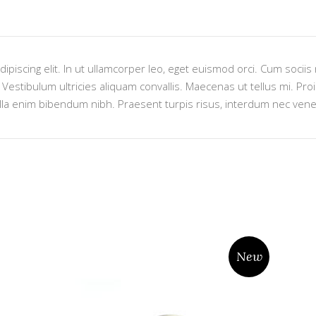
ipiscing elit. In ut ullamcorper leo, eget euismod orci. Cum socii
estibulum ultricies aliquam convallis. Maecenas ut tellus mi. Proin
lla enim bibendum nibh. Praesent turpis risus, interdum nec venen
New