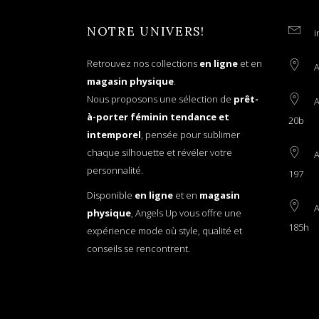
NOTRE UNIVERS!
i
Retrouvez nos collections
en ligne
et en
A
magasin physique
.
Nous proposons une sélection de
prêt-
A
à-porter féminin tendance et
20b
intemporel
, pensée pour sublimer
chaque silhouette et révéler votre
A
personnalité.
197
Disponible
en ligne
et en
magasin
A
physique
, Angels Up vous offre une
185h
expérience mode où style, qualité et
conseils se rencontrent.