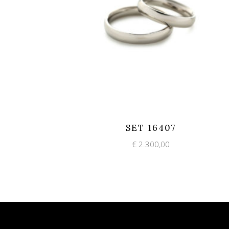
Add to wishlist
Quick View
SET 16407
€
2.300,00