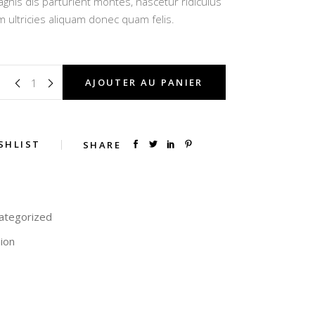
gnis dis parturient montes, nascetur ridiculus
 ultricies aliquam donec quam felis.
AJOUTER AU PANIER
SHLIST
SHARE
ategorized
ion