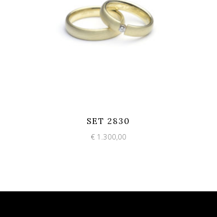
Add to wishlist
Quick View
SET 2830
€
1.300,00