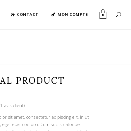
CONTACT
MON COMPTE
0
UAL PRODUCT
(
1
avis client)
Noté
1
r sit amet, consectetur adipiscing elit. In ut
, eget euismod orci. Cum sociis natoque
ion
t