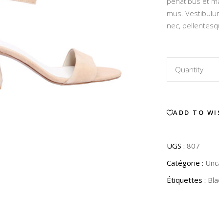
penatibus et ma
clien
mus. Vestibulum
nec, pellentesq
Model
Quantity
N07
ADD TO WI
quantity
UGS :
807
Catégorie :
Unc
Étiquettes :
Bla