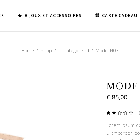
ER
BIJOUX ET ACCESSOIRES
CARTE CADEAU
Home
/
Shop
/
Uncategorized
/
Model N07
MODE
€
85,00
2.00
sur
Lorem ipsum dolo
5
basé
ullamcorper leo
sur
notat