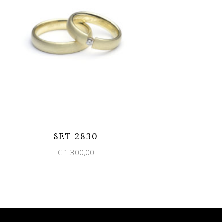
Add to wishlist
Quick View
SET 2830
€
1.300,00