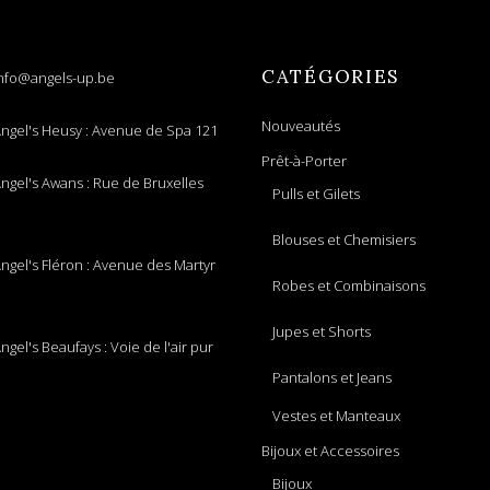
CATÉGORIES
nfo@angels-up.be
Nouveautés
ngel's Heusy : Avenue de Spa 121
Prêt-à-Porter
ngel's Awans : Rue de Bruxelles
Pulls et Gilets
Blouses et Chemisiers
ngel's Fléron : Avenue des Martyr
Robes et Combinaisons
Jupes et Shorts
ngel's Beaufays : Voie de l'air pur
Pantalons et Jeans
Vestes et Manteaux
Bijoux et Accessoires
Bijoux