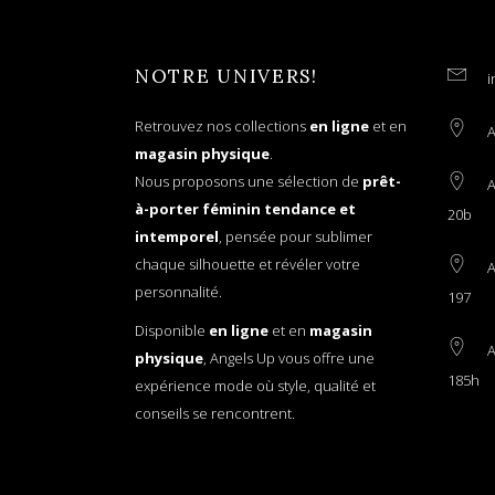
NOTRE UNIVERS!
i
Retrouvez nos collections
en ligne
et en
A
magasin physique
.
Nous proposons une sélection de
prêt-
A
à-porter féminin tendance et
20b
intemporel
, pensée pour sublimer
chaque silhouette et révéler votre
A
personnalité.
197
Disponible
en ligne
et en
magasin
A
physique
, Angels Up vous offre une
185h
expérience mode où style, qualité et
conseils se rencontrent.