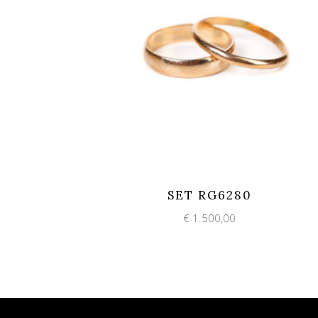
Add to wishlist
Quick View
SET RG6280
€
1.500,00