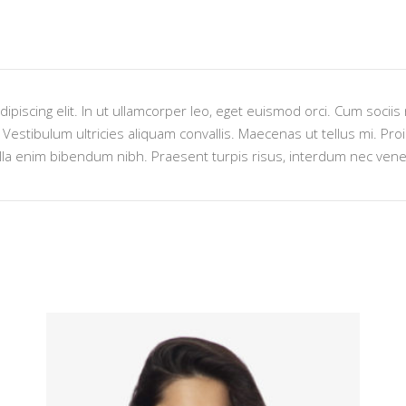
ipiscing elit. In ut ullamcorper leo, eget euismod orci. Cum socii
estibulum ultricies aliquam convallis. Maecenas ut tellus mi. Proin
lla enim bibendum nibh. Praesent turpis risus, interdum nec venen