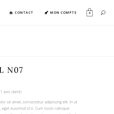
CONTACT
MON COMPTE
0
L N07
(
1
avis client)
Noté
1
r sit amet, consectetur adipiscing elit. In ut
, eget euismod orci. Cum sociis natoque
ion