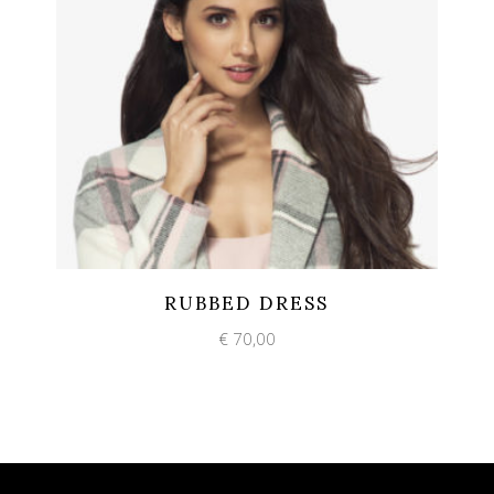
Add to wishlist
Quick View
RUBBED DRESS
€
70,00